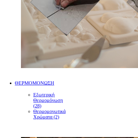
ΘΕΡΜΟΜΟΝΩΣΗ
Εξωτερική
Θερμομόνωση
(28)
Θερμομονωτικά
Χρώματα (2)