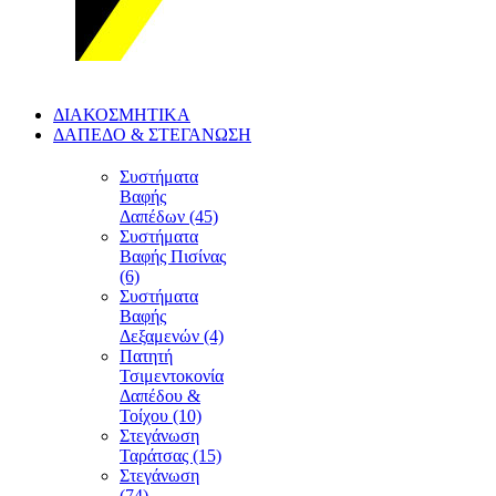
ΔΙΑΚΟΣΜΗΤΙΚΑ
ΔΑΠΕΔΟ & ΣΤΕΓΑΝΩΣΗ
Συστήματα
Βαφής
Δαπέδων (45)
Συστήματα
Βαφής Πισίνας
(6)
Συστήματα
Βαφής
Δεξαμενών (4)
Πατητή
Τσιμεντοκονία
Δαπέδου &
Τοίχου (10)
Στεγάνωση
Ταράτσας (15)
Στεγάνωση
(74)