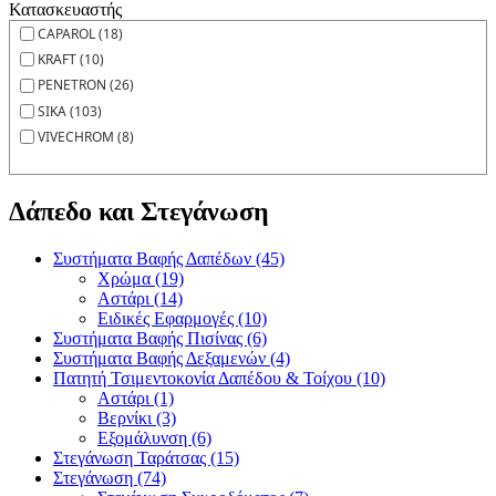
Κατασκευαστής
CAPAROL (18)
KRAFT (10)
PENETRON (26)
SIKA (103)
VIVECHROM (8)
Δάπεδο και Στεγάνωση
Συστήματα Βαφής Δαπέδων (45)
Χρώμα (19)
Αστάρι (14)
Ειδικές Εφαρμογές (10)
Συστήματα Βαφής Πισίνας (6)
Συστήματα Βαφής Δεξαμενών (4)
Πατητή Τσιμεντοκονία Δαπέδου & Τοίχου (10)
Αστάρι (1)
Βερνίκι (3)
Εξομάλυνση (6)
Στεγάνωση Ταράτσας (15)
Στεγάνωση (74)