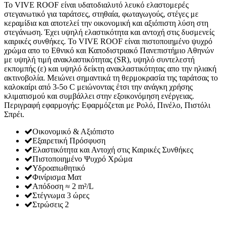
Το VIVE ROOF είναι υδατοδιαλυτό λευκό ελαστομερές
στεγανωτικό για ταράτσες, στηθαία, φωταγωγούς, στέγες με
κεραμίδια και αποτελεί την οικονομική και αξιόπιστη λύση στη
στεγάνωση. Έχει υψηλή ελαστικότητα και αντοχή στις δυσμενείς
καιρικές συνθήκες. Το VIVE ROOF είναι πιστοποιημένο ψυχρό
χρώμα απο το Εθνικό και Καποδιστριακό Πανεπιστήμιο Αθηνών
με υψηλή τιμή ανακλαστικότητας (SR), υψηλό συντελεστή
εκπομπής (ε) και υψηλό δείκτη ανακλαστικότητας απο την ηλιακή
ακτινοβολία. Μειώνει σημαντικά τη θερμοκρασία της ταράτσας το
καλοκαίρι από 3-5ο C μειώνοντας έτσι την ανάγκη χρήσης
κλιματισμού και συμβάλλει στην εξοικονόμηση ενέργειας.
Περιγραφή εφαρμογής: Εφαρμόζεται με Ρολό, Πινέλο, Πιστόλι
Σπρέι.
Οικονομικό & Αξιόπιστο
Εξαιρετική Πρόσφυση
Ελαστικότητα και Αντοχή στις Καιρικές Συνθήκες
Πιστοποιημένο Ψυχρό Χρώμα
Υδροαπωθητικό
Φινίρισμα Ματ
Απόδοση ≈ 2 m²/L
Στέγνωμα 3 ώρες
Στρώσεις 2