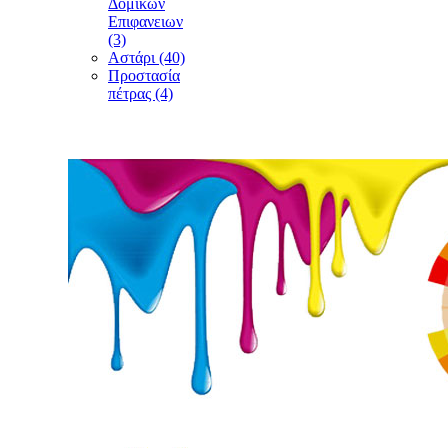
Δομικών
Επιφανειων
(3)
Αστάρι (40)
Προστασία
πέτρας (4)