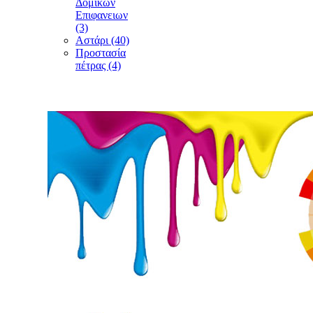
Δομικών
Επιφανειων
(3)
Αστάρι (40)
Προστασία
πέτρας (4)