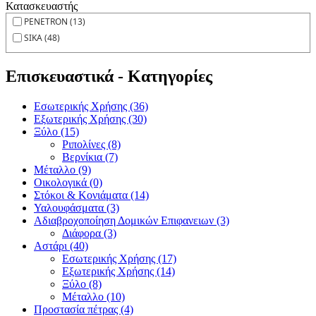
Κατασκευαστής
PENETRON (13)
SIKA (48)
Επισκευαστικά - Κατηγορίες
Εσωτερικής Χρήσης (36)
Εξωτερικής Χρήσης (30)
Ξύλο (15)
Ριπολίνες (8)
Βερνίκια (7)
Μέταλλο (9)
Οικολογικά (0)
Στόκοι & Κονιάματα (14)
Υαλουφάσματα (3)
Αδιαβροχοποίηση Δομικών Επιφανειων (3)
Διάφορα (3)
Αστάρι (40)
Εσωτερικής Χρήσης (17)
Εξωτερικής Χρήσης (14)
Ξύλο (8)
Μέταλλο (10)
Προστασία πέτρας (4)