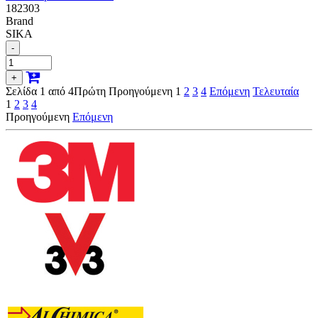
182303
Brand
SIKA
-
+
Σελίδα 1 από 4
Πρώτη
Προηγούμενη
1
2
3
4
Επόμενη
Τελευταία
1
2
3
4
Προηγούμενη
Επόμενη