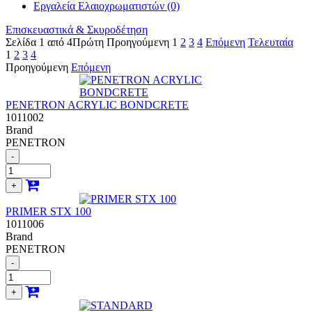
Εργαλεία Ελαιοχρωματιστών (0)
Επισκευαστικά & Σκυροδέτηση
Σελίδα 1 από 4
Πρώτη
Προηγούμενη
1
2
3
4
Επόμενη
Τελευταία
1
2
3
4
Προηγούμενη
Επόμενη
PENETRON ACRYLIC BONDCRETE
1011002
Brand
PENETRON
-
+
PRIMER STX 100
1011006
Brand
PENETRON
-
+