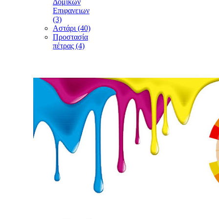
Δομικών
Επιφανειων
(3)
Αστάρι (40)
Προστασία
πέτρας (4)