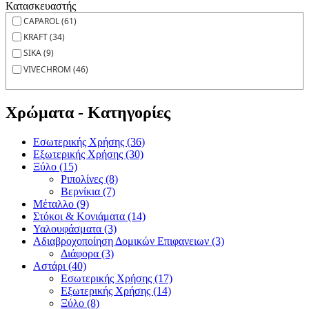
Κατασκευαστής
CAPAROL (61)
KRAFT (34)
SIKA (9)
VIVECHROM (46)
Χρώματα - Κατηγορίες
Εσωτερικής Χρήσης (36)
Εξωτερικής Χρήσης (30)
Ξύλο (15)
Ριπολίνες (8)
Βερνίκια (7)
Μέταλλο (9)
Στόκοι & Κονιάματα (14)
Υαλουφάσματα (3)
Αδιαβροχοποίηση Δομικών Επιφανειων (3)
Διάφορα (3)
Αστάρι (40)
Εσωτερικής Χρήσης (17)
Εξωτερικής Χρήσης (14)
Ξύλο (8)