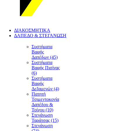
ΔΙΑΚΟΣΜΗΤΙΚΑ
ΔΑΠΕΔΟ & ΣΤΕΓΑΝΩΣΗ
Συστήματα
Βαφής
Δαπέδων (45)
Συστήματα
Βαφής Πισίνας
(6)
Συστήματα
Βαφής
Δεξαμενών (4)
Πατητή
Τσιμεντοκονία
Δαπέδου &
Τοίχου (10)
Στεγάνωση
Ταράτσας (15)
Στεγάνωση
(74)