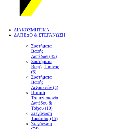
ΔΙΑΚΟΣΜΗΤΙΚΑ
ΔΑΠΕΔΟ & ΣΤΕΓΑΝΩΣΗ
Συστήματα
Βαφής
Δαπέδων (45)
Συστήματα
Βαφής Πισίνας
(6)
Συστήματα
Βαφής
Δεξαμενών (4)
Πατητή
Τσιμεντοκονία
Δαπέδου &
Τοίχου (10)
Στεγάνωση
Ταράτσας (15)
Στεγάνωση
(74)