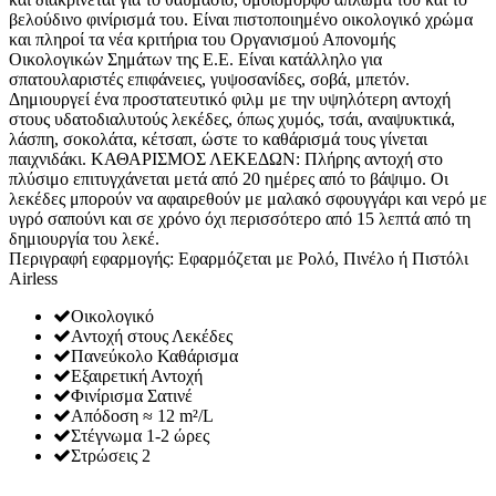
βελούδινο φινίρισμά του. Είναι πιστοποιημένο οικολογικό χρώμα
και πληροί τα νέα κριτήρια του Οργανισμού Απονομής
Οικολογικών Σημάτων της Ε.Ε. Είναι κατάλληλο για
σπατουλαριστές επιφάνειες, γυψοσανίδες, σοβά, μπετόν.
Δημιουργεί ένα προστατευτικό φιλμ με την υψηλότερη αντοχή
στους υδατοδιαλυτούς λεκέδες, όπως χυμός, τσάι, αναψυκτικά,
λάσπη, σοκολάτα, κέτσαπ, ώστε το καθάρισμά τους γίνεται
παιχνιδάκι. ΚΑΘΑΡΙΣΜΟΣ ΛΕΚΕΔΩΝ: Πλήρης αντοχή στο
πλύσιμο επιτυγχάνεται μετά από 20 ημέρες από το βάψιμο. Οι
λεκέδες μπορούν να αφαιρεθούν με μαλακό σφουγγάρι και νερό με
υγρό σαπούνι και σε χρόνο όχι περισσότερο από 15 λεπτά από τη
δημιουργία του λεκέ.
Περιγραφή εφαρμογής: Εφαρμόζεται με Ρολό, Πινέλο ή Πιστόλι
Airless
Οικολογικό
Αντοχή στους Λεκέδες
Πανεύκολο Καθάρισμα
Εξαιρετική Αντοχή
Φινίρισμα Σατινέ
Απόδοση ≈ 12 m²/L
Στέγνωμα 1-2 ώρες
Στρώσεις 2