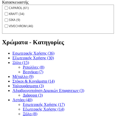
Κατασκευαστής
CAPAROL (61)
KRAFT (34)
SIKA (9)
VIVECHROM (46)
Χρώματα - Κατηγορίες
Εσωτερικής Χρήσης (36)
Εξωτερικής Χρήσης (30)
Ξύλο (15)
Ριπολίνες (8)
Βερνίκια (7)
Μέταλλο (9)
Στόκοι & Κονιάματα (14)
Υαλουφάσματα (3)
Αδιαβροχοποίηση Δομικών Επιφανειων (3)
Διάφορα (3)
Αστάρι (40)
Εσωτερικής Χρήσης (17)
Εξωτερικής Χρήσης (14)
Ξύλο (8)