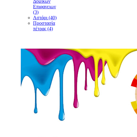
Δομικών
Επιφανειων
(3)
Αστάρι (40)
Προστασία
πέτρας (4)