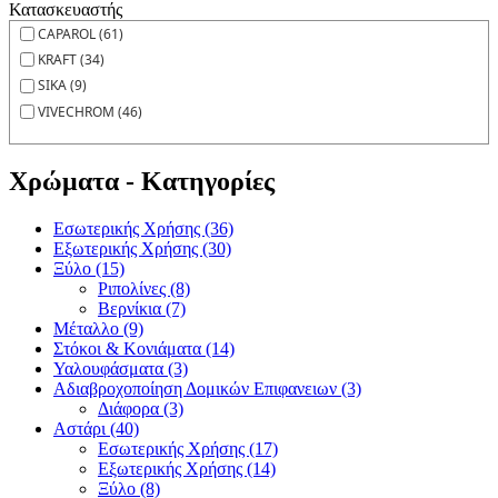
Κατασκευαστής
CAPAROL (61)
KRAFT (34)
SIKA (9)
VIVECHROM (46)
Χρώματα - Κατηγορίες
Εσωτερικής Χρήσης (36)
Εξωτερικής Χρήσης (30)
Ξύλο (15)
Ριπολίνες (8)
Βερνίκια (7)
Μέταλλο (9)
Στόκοι & Κονιάματα (14)
Υαλουφάσματα (3)
Αδιαβροχοποίηση Δομικών Επιφανειων (3)
Διάφορα (3)
Αστάρι (40)
Εσωτερικής Χρήσης (17)
Εξωτερικής Χρήσης (14)
Ξύλο (8)