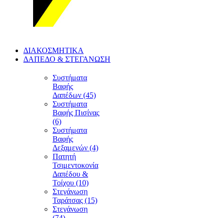
ΔΙΑΚΟΣΜΗΤΙΚΑ
ΔΑΠΕΔΟ & ΣΤΕΓΑΝΩΣΗ
Συστήματα
Βαφής
Δαπέδων (45)
Συστήματα
Βαφής Πισίνας
(6)
Συστήματα
Βαφής
Δεξαμενών (4)
Πατητή
Τσιμεντοκονία
Δαπέδου &
Τοίχου (10)
Στεγάνωση
Ταράτσας (15)
Στεγάνωση
(74)