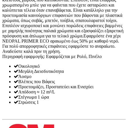
χρωματισμένο μπλε για να φαίνεται που έχετε ασταρώσει και
καλύπτεται τέλεια όταν επαναβάφεται. Είναι κατάλληλο για την
προετοιμασία καινούργιων επιφανειών που βάφονται με πλαστικά
χρώματα, όπως σοβάς, μπετόν, τούβλα, σπατουλαριστοί τοίχοι.
Επιπλέον ισχυροποιεί και μονώνει πορώδεις επιφάνειες βαμμένες
με χαμηλής ποιότητας παλαιά χρώματα και εξασφαλίζει εξαιρετική
πρόσφυση και άπλωμα για το τελικό χρώμα.Εφαρμόστε ένα χέρι
NEOPAL PRIMER ECO αραιωμένο έως 50% με καθαρό νερό.
Για πολύ απορροφητικές επιφάνειες εφαρμόστε το αναραίωτο.
Αναδεύστε καλά πριν τη χρήση.
Περιγραφή εφαρμογής: Εφαρμόζεται με Ρολό, Πινέλο
Οικολογικό
Μεγάλη Διεισδυτικότητα
Άοσμο
Βλέπεις που Βάφεις
Προετοιμάζει, Προστατεύει και Ενισχύει
Απόδοση ≈ 12 m²/L
Στέγνωμα 1 ώρα
Στρώσεις 1