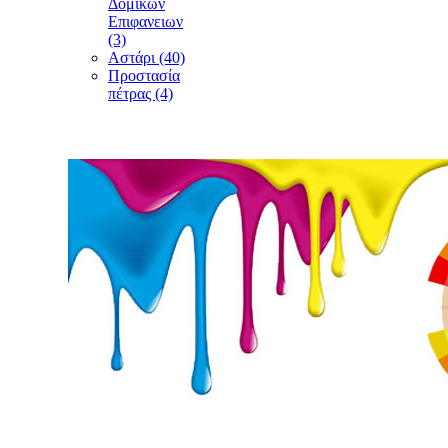
Δομικών
Επιφανειων
(3)
Αστάρι (40)
Προστασία
πέτρας (4)