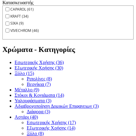
Κατασκευαστής
CAPAROL (61)
KRAFT (34)
SIKA (9)
VIVECHROM (46)
Χρώματα - Κατηγορίες
Εσωτερικής Χρήσης (36)
Εξωτερικής Χρήσης (30)
Ξύλο (15)
Ριπολίνες (8)
Βερνίκια (7)
Μέταλλο (9)
Στόκοι & Κονιάματα (14)
Υαλουφάσματα (3)
Αδιαβροχοποίηση Δομικών Επιφανειων (3)
Διάφορα (3)
Αστάρι (40)
Εσωτερικής Χρήσης (17)
Εξωτερικής Χρήσης (14)
Ξύλο (8)