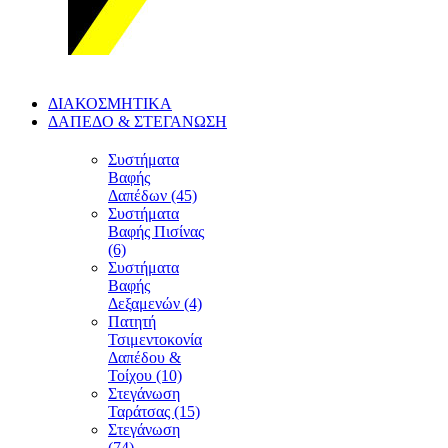
ΔΙΑΚΟΣΜΗΤΙΚΑ
ΔΑΠΕΔΟ & ΣΤΕΓΑΝΩΣΗ
Συστήματα
Βαφής
Δαπέδων (45)
Συστήματα
Βαφής Πισίνας
(6)
Συστήματα
Βαφής
Δεξαμενών (4)
Πατητή
Τσιμεντοκονία
Δαπέδου &
Τοίχου (10)
Στεγάνωση
Ταράτσας (15)
Στεγάνωση
(74)