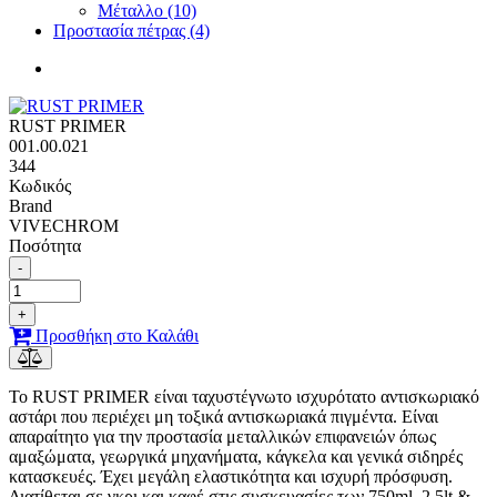
Μέταλλο (10)
Προστασία πέτρας (4)
RUST PRIMER
001.00.021
344
Κωδικός
Brand
VIVECHROM
Ποσότητα
-
+
Προσθήκη στο Καλάθι
Το RUST PRIMER είναι ταχυστέγνωτο ισχυρότατο αντισκωριακό
αστάρι που περιέχει μη τοξικά αντισκωριακά πιγμέντα. Είναι
απαραίτητο για την προστασία μεταλλικών επιφανειών όπως
αμαξώματα, γεωργικά μηχανήματα, κάγκελα και γενικά σιδηρές
κατασκευές. Έχει μεγάλη ελαστικότητα και ισχυρή πρόσφυση.
Διατίθεται σε γκρι και καφέ στις συσκευασίες των 750ml, 2,5lt &