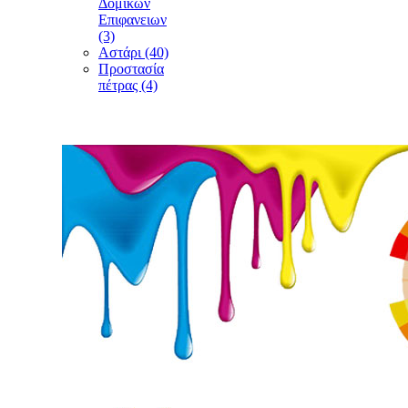
Δομικών
Επιφανειων
(3)
Αστάρι (40)
Προστασία
πέτρας (4)