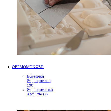
ΘΕΡΜΟΜΟΝΩΣΗ
Εξωτερική
Θερμομόνωση
(28)
Θερμομονωτικά
Χρώματα (2)