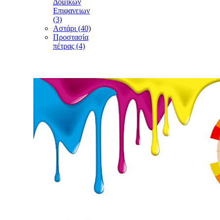
Δομικών
Επιφανειων
(3)
Αστάρι (40)
Προστασία
πέτρας (4)