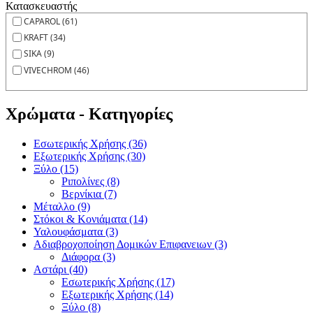
Κατασκευαστής
CAPAROL (61)
KRAFT (34)
SIKA (9)
VIVECHROM (46)
Χρώματα - Κατηγορίες
Εσωτερικής Χρήσης (36)
Εξωτερικής Χρήσης (30)
Ξύλο (15)
Ριπολίνες (8)
Βερνίκια (7)
Μέταλλο (9)
Στόκοι & Κονιάματα (14)
Υαλουφάσματα (3)
Αδιαβροχοποίηση Δομικών Επιφανειων (3)
Διάφορα (3)
Αστάρι (40)
Εσωτερικής Χρήσης (17)
Εξωτερικής Χρήσης (14)
Ξύλο (8)