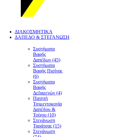
ΔΙΑΚΟΣΜΗΤΙΚΑ
ΔΑΠΕΔΟ & ΣΤΕΓΑΝΩΣΗ
Συστήματα
Βαφής
Δαπέδων (45)
Συστήματα
Βαφής Πισίνας
(6)
Συστήματα
Βαφής
Δεξαμενών (4)
Πατητή
Τσιμεντοκονία
Δαπέδου &
Τοίχου (10)
Στεγάνωση
Ταράτσας (15)
Στεγάνωση
(74)